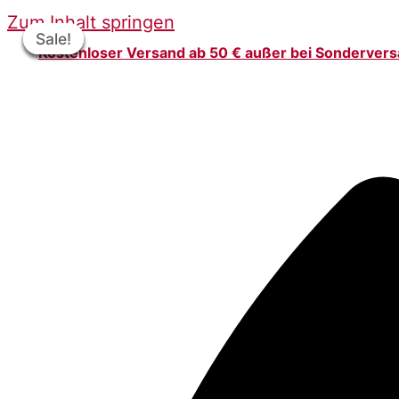
Zum Inhalt springen
Sale!
Sale!
Sale!
Sale!
Sale!
Sale!
Kostenloser Versand ab 50 € außer bei Sonderver