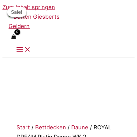
Zum Inhalt springen
Sale!
Sale!
Sale!
Sale!
Start
/
Bettdecken
/
Daune
/ ROYAL
DREAM Platin Daune WK 2