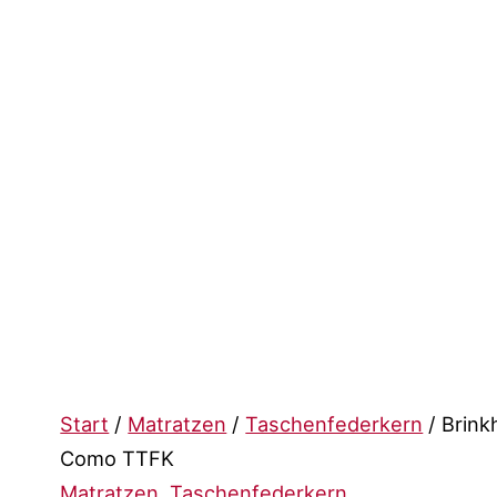
Start
/
Matratzen
/
Taschenfederkern
/ Brink
Como TTFK
Matratzen
,
Taschenfederkern