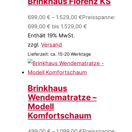
Brinkhaus Florenz KS
699,00
€
–
1.529,00
€
Preisspanne:
699,00 € bis 1.529,00 €
Enthält 19% MwSt.
zzgl.
Versand
Lieferzeit: ca. 15-20 Werktage
Brinkhaus
Wendematratze –
Modell
Komfortschaum
499,00
€
–
1.099,00
€
Preisspanne: