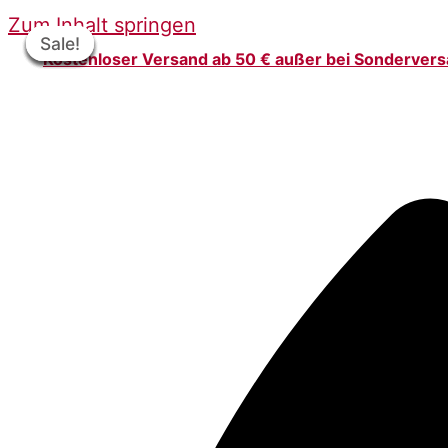
Zum Inhalt springen
Sale!
Sale!
Sale!
Sale!
Sale!
Sale!
Sale!
Kostenloser Versand ab 50 € außer bei Sonderver