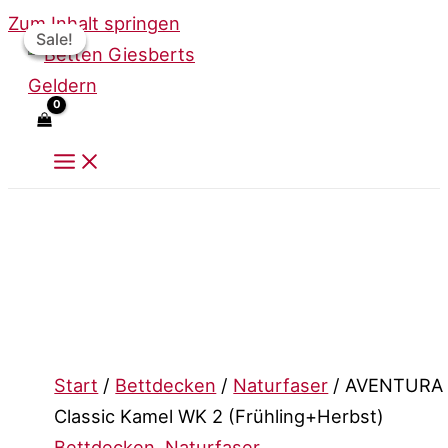
Zum Inhalt springen
Sale!
Sale!
Sale!
Start
/
Bettdecken
/
Naturfaser
/ AVENTURA
Classic Kamel WK 2 (Frühling+Herbst)
Bettdecken
,
Naturfaser
,