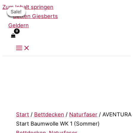
Zum Inhalt springen
Sale!
Sale!
Sale!
Sale!
Sale!
Start
/
Bettdecken
/
Naturfaser
/ AVENTURA
Start Baumwolle WK 1 (Sommer)
Bettdecken
,
Naturfaser
,