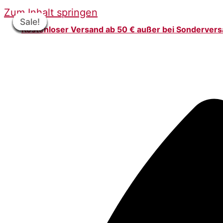
Zum Inhalt springen
Sale!
Sale!
Sale!
Sale!
Sale!
Sale!
Sale!
Sale!
Sale!
Kostenloser Versand ab 50 € außer bei Sonderver